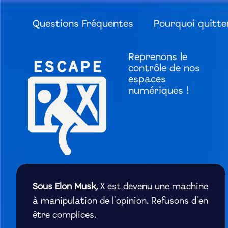
Questions Fréquentes
Pourquoi quitte
Reprenons le
contrôle de nos
espaces
numériques !
Sous Elon Musk,
X est devenu une machine
à manipulation de l'opinion. Refusons d'en
être complices.